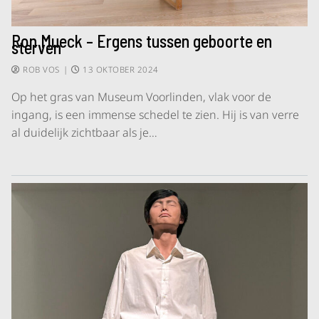
Ron Mueck – Ergens tussen geboorte en
sterven
ROB VOS
|
13 OKTOBER 2024
Op het gras van Museum Voorlinden, vlak voor de
ingang, is een immense schedel te zien. Hij is van verre
al duidelijk zichtbaar als je…