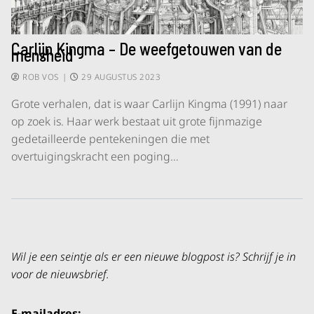
Carlijn Kingma – De weefgetouwen van de
mensheid
ROB VOS
|
29 AUGUSTUS 2023
Grote verhalen, dat is waar Carlijn Kingma (1991) naar
op zoek is. Haar werk bestaat uit grote fijnmazige
gedetailleerde pentekeningen die met
overtuigingskracht een poging…
Wil je een seintje als er een nieuwe blogpost is? Schrijf je in
voor de nieuwsbrief.
E-mailadres: