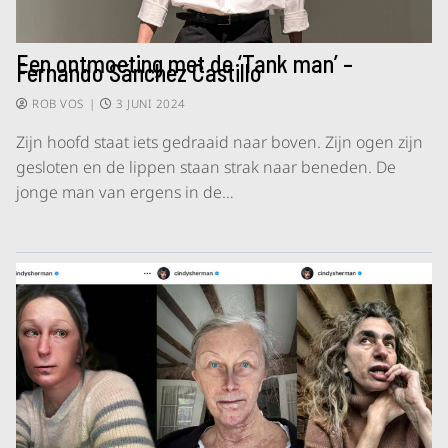
Een ontmoeting met de ‘Tank man’ –
Fernando Sánchez Castillo
ROB VOS
|
3 JUNI 2024
Zijn hoofd staat iets gedraaid naar boven. Zijn ogen zijn
gesloten en de lippen staan strak naar beneden. De
jonge man van ergens in de…