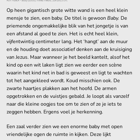
Ron Mueck – Baby (2000), mixed media, 25x12x5,5 cm.
Op heen gigantisch grote witte wand is een heel klein
mensje te zien, een baby. De titel is gewoon
Baby.
De
priemende ongemakkelijke blik van het jongetje is van
een afstand al goed te zien. Het is echt heel klein,
vijfentwintig centimeter lang. Het ‘hangt’ aan de muur
en de houding doet associatief denken aan de kruisiging
van Jezus. Maar wanneer je het beeld kantelt, alsof het
kind op een wit laken ligt zien we eerder een scène
waarin het kind net in bad is geweest en ligt te wachten
tot het aangekleed wordt. Koud misschien ook. De
zwarte haartjes plakken aan het hoofd. De armen
opgetrokken en de vuistjes gebald. Je loopt als vanzelf
naar die kleine oogjes toe om te zien of ze je iets te
zeggen hebben. Ergens voel je herkenning.
Een zaal verder zien we een enorme baby met open
vriendelijke ogen de ruimte in kijken. Deze lijkt