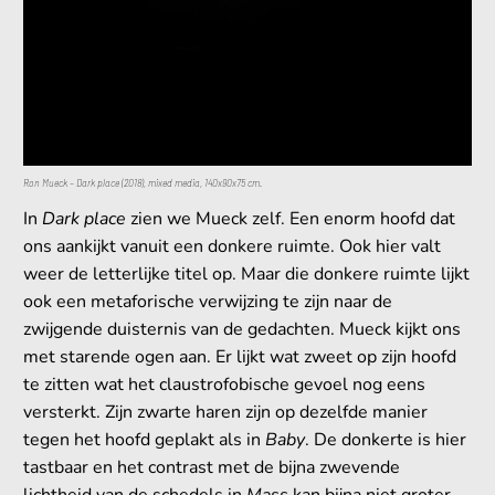
Ron Mueck – Dark place (2018), mixed media, 140x90x75 cm.
In
Dark place
zien we Mueck zelf. Een enorm hoofd dat
ons aankijkt vanuit een donkere ruimte. Ook hier valt
weer de letterlijke titel op. Maar die donkere ruimte lijkt
ook een metaforische verwijzing te zijn naar de
zwijgende duisternis van de gedachten. Mueck kijkt ons
met starende ogen aan. Er lijkt wat zweet op zijn hoofd
te zitten wat het claustrofobische gevoel nog eens
versterkt. Zijn zwarte haren zijn op dezelfde manier
tegen het hoofd geplakt als in
Baby
. De donkerte is hier
tastbaar en het contrast met de bijna zwevende
lichtheid van de schedels in
Mass
kan bijna niet groter