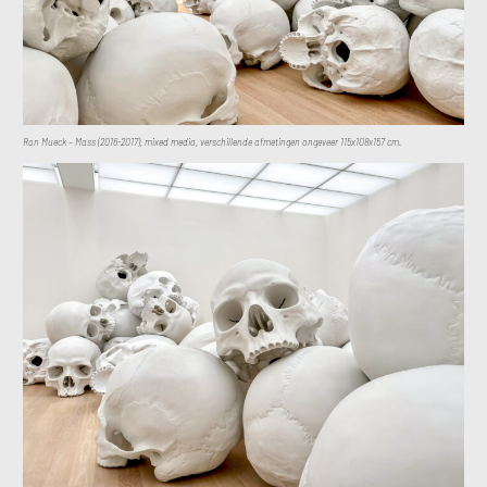
Ron Mueck – Mass (2016-2017), mixed media, verschillende afmetingen ongeveer 115x108x157 cm.