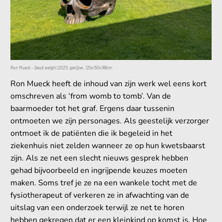
Ron Mueck – Dead weight (2021), gietijzer, 120x150x188cm
Ron Mueck heeft de inhoud van zijn werk wel eens kort
omschreven als ‘from womb to tomb’. Van de
baarmoeder tot het graf. Ergens daar tussenin
ontmoeten we zijn personages. Als geestelijk verzorger
ontmoet ik de patiënten die ik begeleid in het
ziekenhuis niet zelden wanneer ze op hun kwetsbaarst
zijn. Als ze net een slecht nieuws gesprek hebben
gehad bijvoorbeeld en ingrijpende keuzes moeten
maken. Soms tref je ze na een wankele tocht met de
fysiotherapeut of verkeren ze in afwachting van de
uitslag van een onderzoek terwijl ze net te horen
hebben gekregen dat er een kleinkind op komst is. Hoe