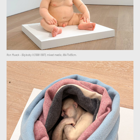
Ron Mueck – Big baby II (1996-1997), mixed media, 66x71x65cm.