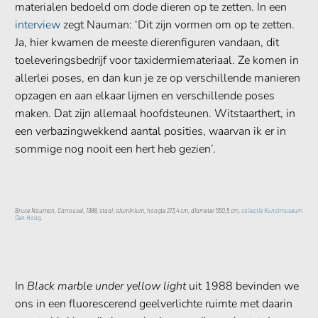
materialen bedoeld om dode dieren op te zetten. In een
interview
zegt Nauman: ‘Dit zijn vormen om op te zetten.
Ja, hier kwamen de meeste dierenfiguren vandaan, dit
toeleveringsbedrijf voor taxidermiemateriaal. Ze komen in
allerlei poses, en dan kun je ze op verschillende manieren
opzagen en aan elkaar lijmen en verschillende poses
maken. Dat zijn allemaal hoofdsteunen. Witstaarthert, in
een verbazingwekkend aantal posities, waarvan ik er in
sommige nog nooit een hert heb gezien’.
Bruce Nauman, Carrousel, 1988, staal, aluminium, hoogte 213,4 cm, diameter 550,5 cm,
collectie Kunstmuseum
Den
Haag.
In
Black marble under yellow light
uit 1988 bevinden we
ons in een fluorescerend geelverlichte ruimte met daarin