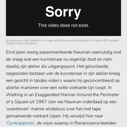
Bruce Nauman, video,
Walking in an Exaggerated Manner Around the Perimeter of a Square
1967–8, collectie
Stedelijk museum Amsterdam.
Eind jaren zestig experimenteerde Nauman veelvuldig met
de vraag wat een kunstenaar nu eigenlijk doet en nam
daarbij zijn atelier als uitgangspunt. Het geïsoleerde,
opgesloten bestaan van de kunstenaar in zijn atelier kreeg
een gezicht in talrijke video’s waarin hij geconcentreerd op
allerlei manieren over een witte vierkante lijn loopt. In
Walking in an Exaggerated Manner Around the Perimeter
of a Square
uit 1967 zien we Nauman inderdaad op een
‘overdreven’ manier eindeloos over het met tape
gemarkeerde vierkant lopen. Hij verwijst hier naar
‘
Contrapposto’,
de wijze waarop in Renaissance beelden