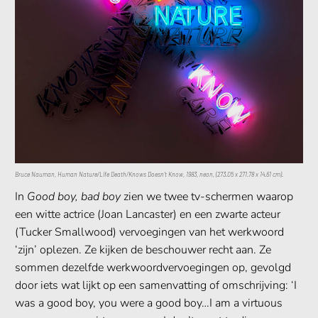
Bruce Nauman, Human Nature/Life Death/Knows Doesn’t Know, 1983, neon, (273.05 x 271.78 x 14.61 cm).
In
Good boy, bad boy
zien we twee tv-schermen waarop
een witte actrice (Joan Lancaster) en een zwarte acteur
(Tucker Smallwood) vervoegingen van het werkwoord
‘zijn’ oplezen. Ze kijken de beschouwer recht aan. Ze
sommen dezelfde werkwoordvervoegingen op, gevolgd
door iets wat lijkt op een samenvatting of omschrijving: ‘I
was a good boy, you were a good boy…I am a virtuous