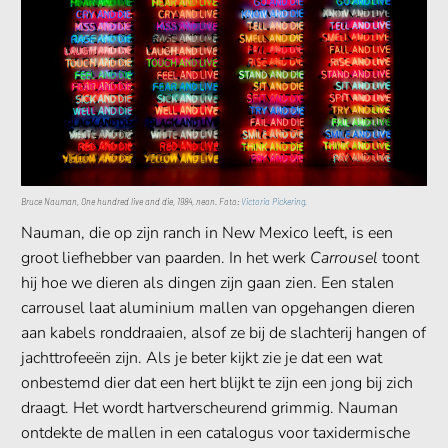
Bruce Nauman, One hundred live and die, 1984, neon. Foto:
Victoria Pickering.
Nauman, die op zijn ranch in New Mexico leeft, is een
groot liefhebber van paarden. In het werk
Carrousel
toont
hij hoe we dieren als dingen zijn gaan zien. Een stalen
carrousel laat aluminium mallen van opgehangen dieren
aan kabels ronddraaien, alsof ze bij de slachterij hangen of
jachttrofeeën zijn. Als je beter kijkt zie je dat een wat
onbestemd dier dat een hert blijkt te zijn een jong bij zich
draagt. Het wordt hartverscheurend grimmig. Nauman
ontdekte de mallen in een catalogus voor taxidermische