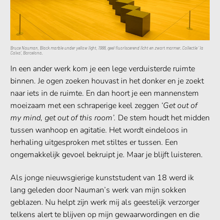
Bruce Nauman, Black marble under yellow light, 1988, geel fluoriscerend licht en zwart marmer. Collectie ‘ la
Caixa’, Barcelona.
In een ander werk kom je een lege verduisterde ruimte
binnen. Je ogen zoeken houvast in het donker en je zoekt
naar iets in de ruimte. En dan hoort je een mannenstem
moeizaam met een schraperige keel zeggen
‘Get out of
my mind, get out of this room’.
De stem houdt het midden
tussen wanhoop en agitatie. Het wordt eindeloos in
herhaling uitgesproken met stiltes er tussen. Een
ongemakkelijk gevoel bekruipt je. Maar je blijft luisteren.
Als jonge nieuwsgierige kunststudent van 18 werd ik
lang geleden door Nauman’s werk van mijn sokken
geblazen. Nu helpt zijn werk mij als geestelijk verzorger
telkens alert te blijven op mijn gewaarwordingen en die