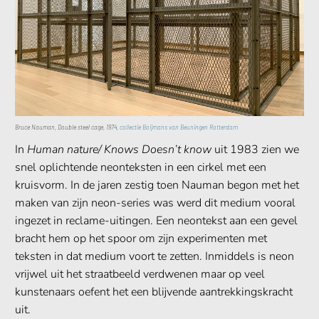
Bruce Nauman, Double steel cage, 1974,
collectie Boijmans van Beuningen Rotterdam
In
Human nature/ Knows Doesn’t know
uit 1983 zien we
snel oplichtende neonteksten in een cirkel met een
kruisvorm. In de jaren zestig toen Nauman begon met het
maken van zijn neon-series was werd dit medium vooral
ingezet in reclame-uitingen. Een neontekst aan een gevel
bracht hem op het spoor om zijn experimenten met
teksten in dat medium voort te zetten. Inmiddels is neon
vrijwel uit het straatbeeld verdwenen maar op veel
kunstenaars oefent het een blijvende aantrekkingskracht
uit.