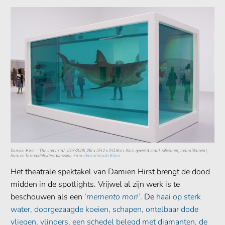
Damien Hirst – ‘The immortal’, 1997-2005, 261 x 514.2 x 243.8cm. Glas, geverfd staal, siliconen, monofilament,
haai en formaldehyde-oplossing.
Foto:
Gazanfarulla Khan.
Het theatrale spektakel van Damien Hirst brengt de dood
midden in de spotlights. Vrijwel al zijn werk is te
beschouwen als een ‘
memento mori
’
. De
haai op sterk
water, doorgezaagde koeien, schapen
,
ontelbaar dode
vliegen
,
vlinders
,
een schedel belegd met diamanten
,
de