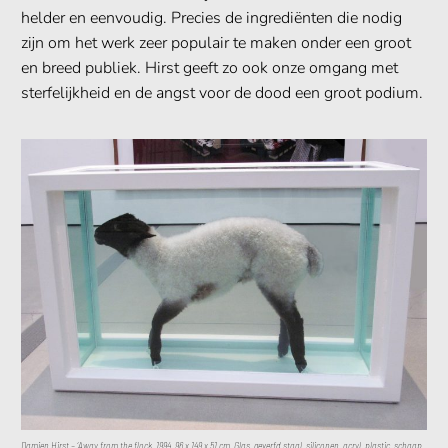
helder en eenvoudig. Precies de ingrediënten die nodig
zijn om het werk zeer populair te maken onder een groot
en breed publiek. Hirst geeft zo ook onze omgang met
sterfelijkheid en de angst voor de dood een groot podium.
Damien Hirst – ‘Away from the flock, 1994, 96 x 149 x 51 cm. Glas, geverfd staal, siliconen, acryl, plastic, schaap