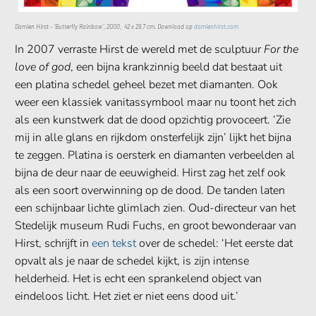
Damien Hirst – ‘Butterfly Rainbow’, 2000, 42 x
29,7
cm. Download op
damienhirst.com
In 2007 verraste Hirst de wereld met de sculptuur
For the
love of god
, een bijna krankzinnig beeld dat bestaat uit
een platina schedel geheel bezet met diamanten. Ook
weer een klassiek vanitassymbool maar nu toont het zich
als een kunstwerk dat de dood opzichtig provoceert. ‘Zie
mij in alle glans en rijkdom onsterfelijk zijn’ lijkt het bijna
te zeggen. Platina is oersterk en diamanten verbeelden al
bijna de deur naar de eeuwigheid. Hirst zag het zelf ook
als een soort overwinning op de dood. De tanden laten
een schijnbaar lichte glimlach zien. Oud-directeur van het
Stedelijk museum Rudi Fuchs, en groot bewonderaar van
Hirst, schrijft in
een tekst
over de schedel: ‘Het eerste dat
opvalt als je naar de schedel kijkt, is zijn intense
helderheid. Het is echt een sprankelend object van
eindeloos licht. Het ziet er niet eens dood uit.’