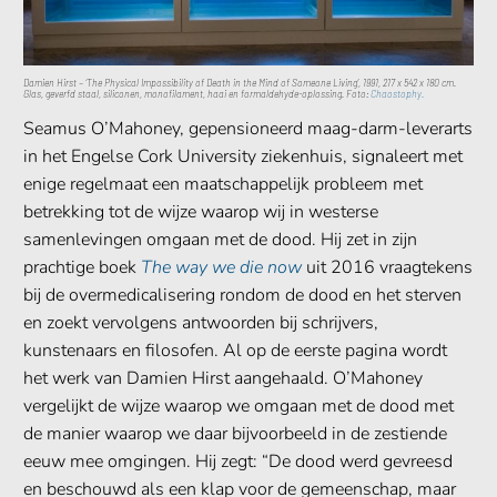
Damien Hirst – ‘The Physical Impossibility of Death in the Mind of Someone Living’, 1991, 217 x 542 x 180 cm.
Glas, geverfd staal, siliconen, monofilament, haai en formaldehyde-oplossing. Foto:
Chaostophy.
Seamus O’Mahoney, gepensioneerd maag-darm-leverarts
in het Engelse Cork University ziekenhuis, signaleert met
enige regelmaat een maatschappelijk probleem met
betrekking tot de wijze waarop wij in westerse
samenlevingen omgaan met de dood. Hij zet in zijn
prachtige boek
The way we die now
uit 2016 vraagtekens
bij de overmedicalisering rondom de dood en het sterven
en zoekt vervolgens antwoorden bij schrijvers,
kunstenaars en filosofen. Al op de eerste pagina wordt
het werk van Damien Hirst aangehaald. O’Mahoney
vergelijkt de wijze waarop we omgaan met de dood met
de manier waarop we daar bijvoorbeeld in de zestiende
eeuw mee omgingen. Hij zegt: “De dood werd gevreesd
en beschouwd als een klap voor de gemeenschap, maar