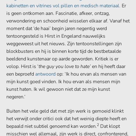
kabinetten en vitrines vol pillen en medisch materiaal
.
Er
is geen ontkomen aan. Fascinatie, afkeer, ontzag,
verwondering en schoonheid wisselen elkaar af. Vanaf het
moment dat ‘de haai’ begin jaren negentig werd
tentoongesteld is Hirst in Engeland nauwelijks
weggeweest uit het nieuws. Zijn tentoonstellingen zijn
blockbusters en hij is binnen korte tijd de bestbetaalde
beeldend kunstenaar op aarde geworden. Kritiek is er
volop. Hirst is ‘
the guy you love to hate’
en hij heeft daar
een beproefd
antwoord
op: ‘Ik hou ervan als mensen van
mijn kunst goed vinden. Ik hou ervan als mensen mijn
kunst haten. Ik wil gewoon niet dat ze mijn kunst
negeren.‘
Buiten het vele geld dat met zijn werk is gemoeid klinkt
het verwijt onder critici ook dat het weinig diepte heeft en
2
bepaald niet subtiel genoemd kan worden.
Dat klopt
misschien wel allemaal, zijn werk is direct, confronterend,