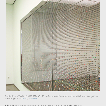
Damien Hirst – ‘The Void’, 2000, 236 x 471 x 11 cm. Glas, roestvrij staal, aluminium, nikkel, bismut en giethars,
gekleurd gips. Foto:
rocor
,
Jay Walsh
.