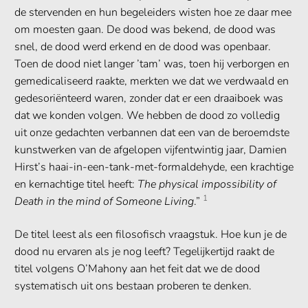
de stervenden en hun begeleiders wisten hoe ze daar mee
om moesten gaan. De dood was bekend, de dood was
snel, de dood werd erkend en de dood was openbaar.
Toen de dood niet langer ’tam’ was, toen hij verborgen en
gemedicaliseerd raakte, merkten we dat we verdwaald en
gedesoriënteerd waren, zonder dat er een draaiboek was
dat we konden volgen. We hebben de dood zo volledig
uit onze gedachten verbannen dat een van de beroemdste
kunstwerken van de afgelopen vijfentwintig jaar, Damien
Hirst’s haai-in-een-tank-met-formaldehyde, een krachtige
en kernachtige titel heeft:
The physical impossibility of
1
Death in the mind of Someone Living
.”
De titel leest als een filosofisch vraagstuk. Hoe kun je de
dood nu ervaren als je nog leeft? Tegelijkertijd raakt de
titel volgens O’Mahony aan het feit dat we de dood
systematisch uit ons bestaan proberen te denken.