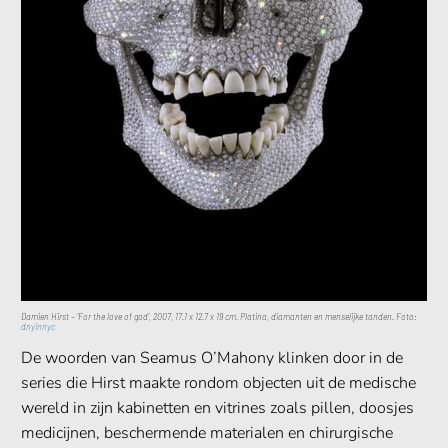
Damien Hirst – ‘For the love of god’, 2007, 17.1 x 12.7 x 19 cm. Platina, diamanten en menselijke tanden. Foto:
dnyinnyc
De woorden van Seamus O’Mahony klinken door in de
series die Hirst maakte rondom objecten uit de medische
wereld in zijn kabinetten en vitrines zoals pillen, doosjes
medicijnen, beschermende materialen en chirurgische