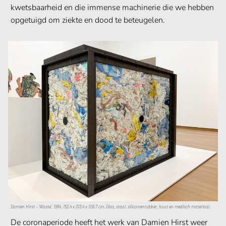
kwetsbaarheid en die immense machinerie die we hebben
opgetuigd om ziekte en dood te beteugelen.
Damien Hirst – ‘Waste’, 1994, 152.4 x 213.4 x 106.7 cm. Glas, staal, siliconenrubber, hout en medisch materiaal.
De coronaperiode heeft het werk van Damien Hirst weer