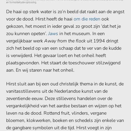
en formaldehyde-oplossing.
De haai op sterk water is zo’n beeld dat raakt aan de angst
voor de dood. Hirst heeft de haai
om die reden
ook
gekozen, het moest in ieder geval zo groot zijn ‘dat het je
zou kunnen opeten’.
Jaws
in het museum. In een
vergelijkbaar werk
Away from the flock
uit 1994 dringt
zich het beeld op van een schaap dat te ver van de kudde
is verwijderd. Het gevaar loert en het onheil heeft
plaatsgevonden. Het staart de toeschouwer stilzwijgend
aan. En wij staren naar het onheil.
Hirst sluit aan bij een oud christelijk thema in de kunst, de
vanitasstillevens uit de Nederlandse kunst van de
zeventiende eeuw. Deze stillevens handelen over de
vergankelijkheid van het aardse bestaan en wijzen op het
leven na de dood. Rottend fruit, vlinders, vergane
bloemen, klokwerken, boeken en schedels zijn enkele van
de gangbare symbolen uit die tijd. Hirst voegt in zijn