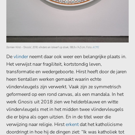
Damien Hirst – ‘Gnosis’, 2018, vlinders en lakverf op doek, 189.9 x 14.3 cm. Foto:
ACME
De
vlinder
neemt daar ook weer een belangrijke plaats in.
Het verwijst naar fragiliteit, kortstondig leven,
transformatie en wedergeboorte. Hirst heeft door de jaren
heen tientallen werken gemaakt waarin echte
vlindervleugels zijn verwerkt. Vaak zijn ze symmetrisch
geformeerd op een rond canvas, als een mandala. In het
werk
Gnosis
uit 2018 zien we helderblauwe en witte
vlindervleugels met in het midden twee vlindervleugels
die er bijna als ogen uitzien. En in de titel weer die
verwijzing naar religie. Hirst
erkent
dat het katholicisme
doordringt in hoe hij de dingen ziet: “Ik was katholiek tot