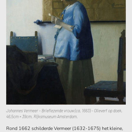
Johannes Vermeer – Brieflezende vrouw (ca. 1663) – Olieverf op doek,
46,5cm × 39cm. Rijksmuseum Amsterdam.
Rond 1662 schilderde Vermeer (1632-1675) het kleine,