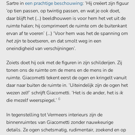
Sartre in
een prachtige beschouwing
: ‘Hij creëert zijn figuur
‘op tien passen, op twintig passen, en wat je ook doet,
daar blijft het (…) beeldhouwen is voor hem het vet uit de
ruimte halen; hij comprimeert de ruimte om de buitenkant
ervan af te voeren’ (…) ‘Voor hem was het de spanning om
het zijn
te boetseren, en dat smolt weg in een
oneindigheid van verschijningen’.
Zoiets doet hij ook met de figuren in zijn schilderijen. Zij
tonen ons de ruimte om de mens en de mens in de
ruimte. Giacometti tekent eerst de ogen en kringelt vanuit
daar naar buiten de ruimte in. ‘Uiteindelijk zijn de ogen het
wezen zelf’ schrijft Giacometti. ‘Het is de ander, het is
ik
6
die mezelf weerspiegel.’
In tegenstelling tot Vermeers interieurs zijn de
binnenruimtes van Giacometti zonder nauwkeurige
details. Ze ogen schetsmatig, rudimentair, zoekend en op