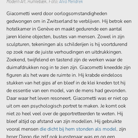
Modern Art, Humlebæk. Foto:
Ania Mendrek
Giacometti werd door oorlogsomstandigheden
gedwongen om in Zwitserland te verblijven. Hij betrok een
hotelkamer in Genève en maakt gedurende een aantal
jaren kleine objecten, bustes van mensen. Zowel in zijn
sculpturen, tekeningen als schilderijen is hij voortdurend
op zoek naar de juiste verhoudingen en uitdrukkingen.
Zoekend, twijfelend en tastend zijn de werken waar de
duimafdrukken nog in te zien zijn. Giacometti kneedde zijn
figuren als het ware de ruimte in. Hij krabde eindeloos
stukken van het gips af en bleef in de klei kneden tot hij
de essentie van een model, van de mens had gevonden.
Daar waar het leven resoneert. Giacometti was er niet op
uit om een psychologisch portret te maken. Je komt ook
niet zo heel veel over de geportretteerden te weten. Hij
bleef altijd op afstand van zijn modellen. Hij gebruikte
vooral mensen
die dicht bij hem stonden als model
,
zijn
broer Diego die zelf ook kunstenaar was en op een