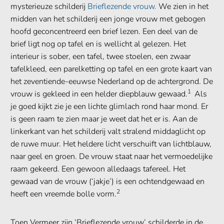
mysterieuze schilderij
Brieflezende vrouw
.
We zien in het
midden van het schilderij een jonge vrouw met gebogen
hoofd geconcentreerd een brief lezen. Een deel van de
brief ligt nog op tafel en is wellicht al gelezen. Het
interieur is sober, een tafel, twee stoelen, een zwaar
tafelkleed, een parelketting op tafel en een grote kaart van
het zeventiende-eeuwse Nederland op de achtergrond. De
1
vrouw is gekleed in een helder diepblauw gewaad.
Als
je goed kijkt zie je een lichte glimlach rond haar mond. Er
is geen raam te zien maar je weet dat het er is. Aan de
linkerkant van het schilderij valt stralend middaglicht op
de ruwe muur. Het heldere licht verschuift van lichtblauw,
naar geel en groen. De vrouw staat naar het vermoedelijke
raam gekeerd. Een gewoon alledaags tafereel. Het
gewaad van de vrouw (‘jakje’) is een ochtendgewaad en
2
heeft een vreemde bolle vorm.
Toen Vermeer zijn ‘Brieflezende vrouw’ schilderde in de