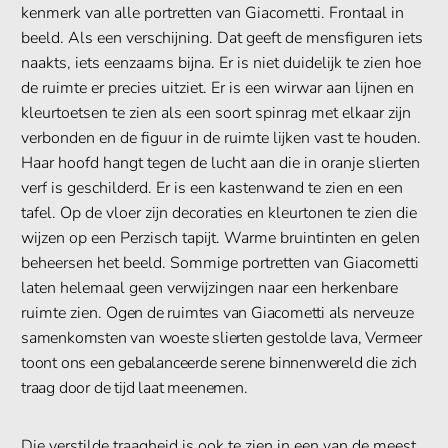
kenmerk van alle portretten van Giacometti. Frontaal in
beeld. Als een verschijning. Dat geeft de mensfiguren iets
naakts, iets eenzaams bijna. Er is niet duidelijk te zien hoe
de ruimte er precies uitziet. Er is een wirwar aan lijnen en
kleurtoetsen te zien als een soort spinrag met elkaar zijn
verbonden en de figuur in de ruimte lijken vast te houden.
Haar hoofd hangt tegen de lucht aan die in oranje slierten
verf is geschilderd. Er is een kastenwand te zien en een
tafel. Op de vloer zijn decoraties en kleurtonen te zien die
wijzen op een Perzisch tapijt. Warme bruintinten en gelen
beheersen het beeld. Sommige portretten van Giacometti
laten helemaal geen verwijzingen naar een herkenbare
ruimte zien.
Ogen de ruimtes van Giacometti als nerveuze
samenkomsten van woeste slierten gestolde lava, Vermeer
toont ons een gebalanceerde serene binnenwereld die zich
traag door de tijd laat meenemen.
Die verstilde traagheid is ook te zien in een van de meest