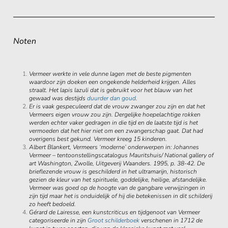
Noten
Vermeer werkte in vele dunne lagen met de beste pigmenten
waardoor zijn doeken een ongekende helderheid krijgen. Alles
straalt. Het lapis lazuli dat is gebruikt voor het blauw van het
gewaad was destijds
duurder dan goud
.
Er is vaak gespeculeerd dat de vrouw zwanger zou zijn en dat het
Vermeers eigen vrouw zou zijn. Dergelijke hoepelachtige rokken
werden echter vaker gedragen in die tijd en de laatste tijd is het
vermoeden dat het hier niet om een zwangerschap gaat. Dat had
overigens best gekund. Vermeer kreeg 15 kinderen.
Albert Blankert, Vermeers ‘moderne’ onderwerpen in: Johannes
Vermeer – tentoonstellingscatalogus Mauritshuis/ National gallery of
art Washington, Zwolle, Uitgeverij Waanders. 1995, p. 38-42. De
brieflezende vrouw is geschilderd in het ultramarijn, historisch
gezien de kleur van het spirituele, goddelijke, heilige, afstandelijke.
Vermeer was goed op de hoogte van de gangbare verwijzingen in
zijn tijd maar het is onduidelijk of hij die betekenissen in dit schilderij
zo heeft bedoeld.
Gérard de Lairesse, een kunstcriticus en tijdgenoot van Vermeer
categoriseerde in zijn
Groot schilderboek
verschenen in 1712 de