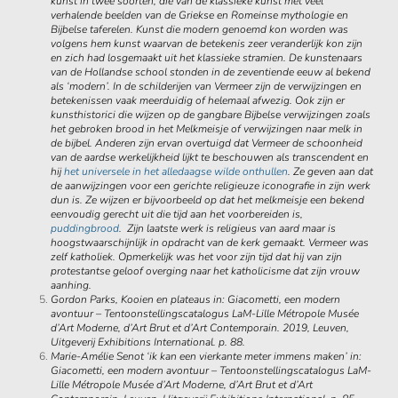
kunst in twee soorten, die van de klassieke kunst met veel
verhalende beelden van de Griekse en Romeinse mythologie en
Bijbelse taferelen. Kunst die modern genoemd kon worden was
volgens hem kunst waarvan de betekenis zeer veranderlijk kon zijn
en zich had losgemaakt uit het klassieke stramien. De kunstenaars
van de Hollandse school stonden in de zeventiende eeuw al bekend
als ‘modern’. In de schilderijen van Vermeer zijn de verwijzingen en
betekenissen vaak meerduidig of helemaal afwezig. Ook zijn er
kunsthistorici die wijzen op de gangbare Bijbelse verwijzingen zoals
het gebroken brood in het Melkmeisje of verwijzingen naar melk in
de bijbel. Anderen zijn ervan overtuigd dat Vermeer de schoonheid
van de aardse werkelijkheid lijkt te beschouwen als transcendent en
hij
het universele in het alledaagse wilde onthullen
. Ze geven aan dat
de aanwijzingen voor een gerichte religieuze iconografie in zijn werk
dun is. Ze wijzen er bijvoorbeeld op dat het melkmeisje een bekend
eenvoudig gerecht uit die tijd aan het voorbereiden is,
puddingbrood
. Zijn laatste werk is religieus van aard maar is
hoogstwaarschijnlijk in opdracht van de kerk gemaakt. Vermeer was
zelf katholiek. Opmerkelijk was het voor zijn tijd dat hij van zijn
protestantse geloof overging naar het katholicisme dat zijn vrouw
aanhing.
Gordon Parks, Kooien en plateaus in: Giacometti, een modern
avontuur – Tentoonstellingscatalogus LaM-Lille Métropole Musée
d’Art Moderne, d’Art Brut et d’Art Contemporain. 2019, Leuven,
Uitgeverij Exhibitions International. p. 88.
Marie-Amélie Senot ‘ik kan een vierkante meter immens maken’ in:
Giacometti, een modern avontuur – Tentoonstellingscatalogus LaM-
Lille Métropole Musée d’Art Moderne, d’Art Brut et d’Art