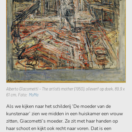
Alberto Giacometti – The artist’s mother (1950), olieverf op doek, 89.9 x
61 cm. Foto:
MoMa
Als we kijken naar het schilderij ‘De moeder van de
kunstenaar’ zien we midden in een huiskamer een vrouw
zitten, Giacometti’s moeder. Ze zit met haar handen op
haar schoot en kijkt ook recht naar voren. Dat is een