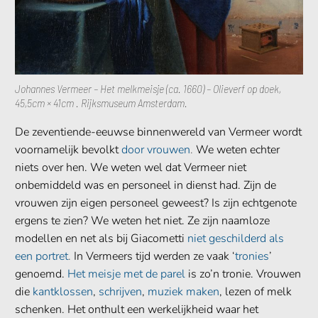
Johannes Vermeer – Het melkmeisje (ca. 1660) – Olieverf op doek,
45,5cm × 41cm . Rijksmuseum Amsterdam.
De zeventiende-eeuwse binnenwereld van Vermeer wordt
voornamelijk bevolkt
door vrouwen
.
We weten echter
niets over hen. We weten wel dat Vermeer niet
onbemiddeld was en personeel in dienst had. Zijn de
vrouwen zijn eigen personeel geweest? Is zijn echtgenote
ergens te zien? We weten het niet. Ze zijn naamloze
modellen en net als bij Giacometti
niet geschilderd als
een portret
.
In Vermeers tijd werden ze vaak ‘
tronies
’
genoemd.
Het meisje met de parel
is zo’n tronie. Vrouwen
die
kantklossen
,
schrijven
,
muziek maken
, lezen of melk
schenken. Het onthult een werkelijkheid waar het