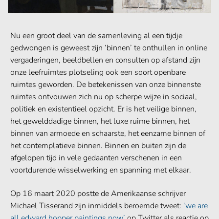
Nu een groot deel van de samenleving al een tijdje
gedwongen is geweest zijn ‘binnen’ te onthullen in online
vergaderingen, beeldbellen en consulten op afstand zijn
onze leefruimtes plotseling ook een soort openbare
ruimtes geworden. De betekenissen van onze binnenste
ruimtes ontvouwen zich nu op scherpe wijze in sociaal,
politiek en existentieel opzicht. Er is het veilige binnen,
het gewelddadige binnen, het luxe ruime binnen, het
binnen van armoede en schaarste, het eenzame binnen of
het contemplatieve binnen. Binnen en buiten zijn de
afgelopen tijd in vele gedaanten verschenen in een
voortdurende wisselwerking en spanning met elkaar.
Op 16 maart 2020 postte de Amerikaanse schrijver
Michael Tisserand zijn inmiddels beroemde tweet:
‘we are
all edward hopper paintings now’
op Twitter als reactie op