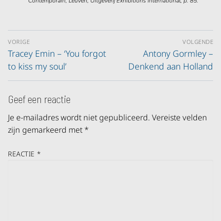
Contemporain, Leuven, Uitgeverij Exhibitions International, p. 85.
VORIGE
VOLGENDE
Tracey Emin – ‘You forgot
Antony Gormley –
to kiss my soul’
Denkend aan Holland
Geef een reactie
Je e-mailadres wordt niet gepubliceerd.
Vereiste velden
zijn gemarkeerd met
*
REACTIE
*