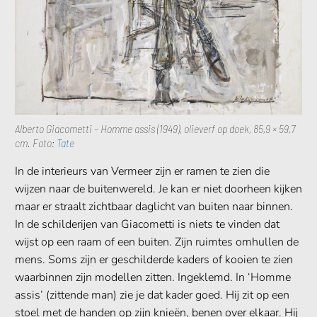
Alberto Giacometti – Homme assis (1949), olieverf op doek, 85,9 × 59,7
cm. Foto:
Tate
In de interieurs van Vermeer zijn er ramen te zien die
wijzen naar de buitenwereld. Je kan er niet doorheen kijken
maar er straalt zichtbaar daglicht van buiten naar binnen.
In de schilderijen van Giacometti is niets te vinden dat
wijst op een raam of een buiten. Zijn ruimtes omhullen de
mens. Soms zijn er geschilderde kaders of kooien te zien
waarbinnen zijn modellen zitten. Ingeklemd. In ‘Homme
assis’ (zittende man) zie je dat kader goed. Hij zit op een
stoel met de handen op zijn knieën, benen over elkaar. Hij