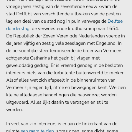
vroege jaren zestig van de zeventiende eeuw kwam de
stad Delft bij van verschillende uitbraken van de pest en
lag een deel van de stad nog in puin vanwege de
Delftse
donderslag
, de verwoestende kruithuisramp van 1654.
De Republiek der Zeven Verenigde Nederlanden voerde in
de jaren vijftig en zestig vele zeeslagen met Engeland. In
de persoonlijke sfeer terroriseerde de broer van Vermeers
echtgenote Catharina het gezin bij vlagen met
gewelddadig gedrag. Er is vreemd genoeg in de besloten
interieurs niets van die turbulente buitenwereld te merken.
Alsof alles wat zich afspeelt in de binnenruimten van
Vermeer zijn eigen tijd, ritme en bewegingen kent. We zien
kleine alledaagse handelingen die nauwgezet worden
uitgevoerd. Alles lijkt daarin te vertragen en stil te
worden.
In veel van zijn interieurs is er aan de linkerkant van de
ruimte
een raam te zien
,
soms open, soms dicht, soms